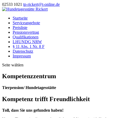
02533 1021
tp-rickert@t-online.de
Startseite
Serviceangebote
Preisliste
Pensionsvertrag
Qualifikationen
LHUNDG NRW
§ 11 Abs. 1 Nr. 8 F
Datenschutz
Impressum
Seite wählen
Kompetenzzentrum
Tierpension/ Hundetagesstätte
Kompetenz trifft Freundlichkeit
Toll, dass Sie uns gefunden haben!